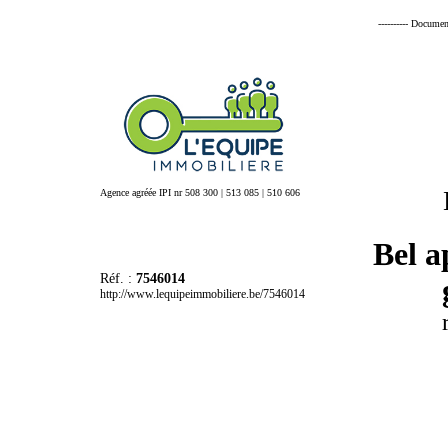
---------- Documen
Agence agréée IPI nr 508 300 | 513 085 | 510 606
Bel a
Réf. :
7546014
http://www.lequipeimmobiliere.be/7546014