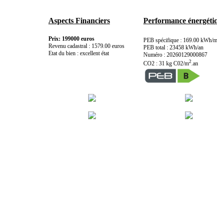
Aspects Financiers
Performance énergéti
Prix: 199000 euros
PEB spécifique : 169.00 kWh/
Revenu cadastral : 1579.00 euros
PEB total : 23458 kWh/an
Etat du bien : excellent état
Numéro : 20260129000867
2
CO2 : 31 kg C02/m
.an