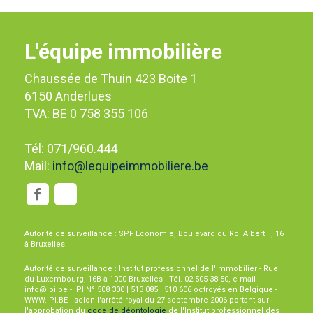
L'équipe immobilière
Chaussée de Thuin 423 Boite 1
6150 Anderlues
TVA: BE 0 758 355 106
Tél: 071/960.444
Mail:
info@lequipeimmobiliere.be
Autorité de surveillance : SPF Economie, Boulevard du Roi Albert II, 16
à Bruxelles.
Autorité de surveillance : Institut professionnel de l'Immobilier - Rue
du Luxembourg, 16B à 1000 Bruxelles - Tél. 02 505 38 50, e-mail
info@ipi.be - IPI N° 508 300 | 513 085 | 510 606 octroyés en Belgique -
WWW.IPI.BE - selon l'arrêté royal du 27 septembre 2006 portant sur
l'approbation du
code de déontologie
de l'Institut professionnel des