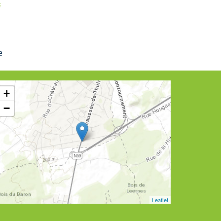
i
e
+
−
Leaflet