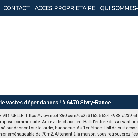
CONTACT
ACCES PROPRIETAIRE
QUI SOMMES
de vastes dépendances ! à 6470 Sivry-Rance
E VIRTUELLE : https://view.ricoh360.com/0c253162-5624-4988-a239-6f
ompose comme suite: Au rez-de-chaussée: Hall d'entrée desservant un
séjour donnant sur le jardin, buanderie. Au 1er étage: Hall de nuit de
renier aménageable de 70m2. Attenant à la maison, vous retrouverez l'e