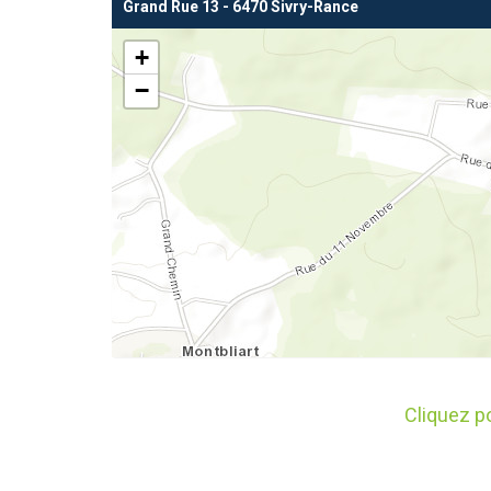
Grand Rue 13 - 6470 Sivry-Rance
+
−
Cliquez p