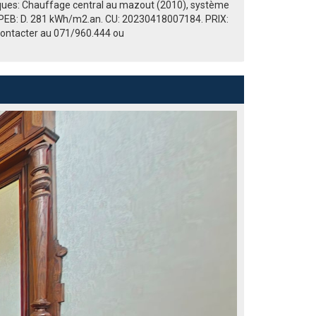
hniques: Chauffage central au mazout (2010), système
e. PEB: D. 281 kWh/m2.an. CU: 20230418007184. PRIX:
s contacter au 071/960.444 ou