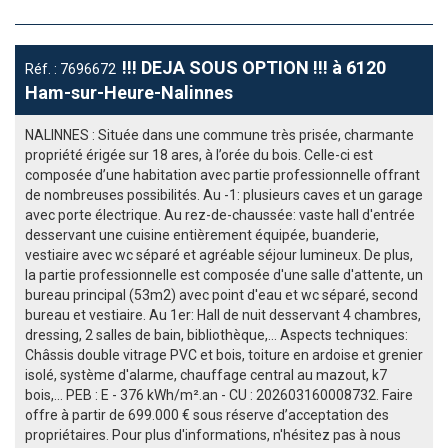
!!! DEJA SOUS OPTION !!! à 6120
Réf. : 7696672
Ham-sur-Heure-Nalinnes
NALINNES : Située dans une commune très prisée, charmante
propriété érigée sur 18 ares, à l’orée du bois. Celle-ci est
composée d’une habitation avec partie professionnelle offrant
de nombreuses possibilités. Au -1: plusieurs caves et un garage
avec porte électrique. Au rez-de-chaussée: vaste hall d'entrée
desservant une cuisine entièrement équipée, buanderie,
vestiaire avec wc séparé et agréable séjour lumineux. De plus,
la partie professionnelle est composée d'une salle d'attente, un
bureau principal (53m2) avec point d'eau et wc séparé, second
bureau et vestiaire. Au 1er: Hall de nuit desservant 4 chambres,
dressing, 2 salles de bain, bibliothèque,... Aspects techniques:
Châssis double vitrage PVC et bois, toiture en ardoise et grenier
isolé, système d'alarme, chauffage central au mazout, k7
bois,... PEB : E - 376 kWh/m².an - CU : 202603160008732. Faire
offre à partir de 699.000 € sous réserve d’acceptation des
propriétaires. Pour plus d'informations, n'hésitez pas à nous